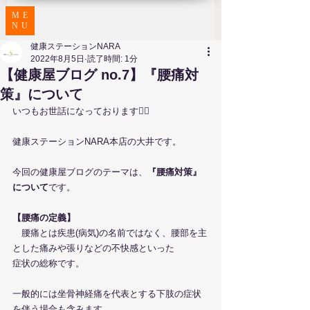
ME
NU
健康ステーションNARA
2022年8月5日
読了時間: 1分
【健康屋ブログ no.7】『腰痛対
策』について
いつもお世話になっております🙇‍♀️
健康ステーションNARA本店の大井です。
今回の健康屋ブログのテーマは、
『腰痛対策』
について
です。
【腰痛の定義】
　腰痛とは疾患(病気)の名前ではなく、腰部を主
とした痛みや張りなどの不快感といった
症状の総称です。
一般的には坐骨神経痛を代表とする下肢の症状
を伴う場合も含みます。