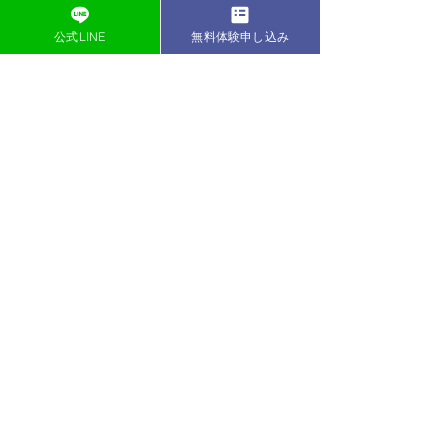
すべて表示
最新記事
公式LINE
無料体験申し込み
健康ステーションNARA
【健康屋ゆるブ
ってどんなパーソナルジ
『松尾トレーナ
ム？
んな人なん？』
⬇️詳細はこちらから⬇️
皆さま、こんにちは
コメント
https://www.kenkoustationnar
ら健康ステーション