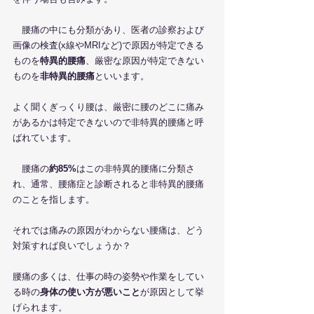
　腰痛の中にも分類があり、医者の診察および
画像の検査(x線やMRIなど)で原因が特定できる
ものを
特異的腰痛
、厳密な原因が特定できない
ものを
非特異的腰痛
といいます。
よく聞くぎっくり腰は、厳密に腰のどこに痛み
があるかは特定できないので非特異的腰痛と呼
ばれています。
　腰痛の
約85%
はこの非特異的腰痛に分類さ
れ、通常、腰痛症と診断されると非特異的腰痛
のことを指します。
それでは痛みの原因がわからない腰痛は、どう
対策すれば良いでしょうか？
腰痛の多くは、仕事の時の姿勢や作業をしてい
る時の
身体の使い方が悪いこと
が原因として挙
げられます。