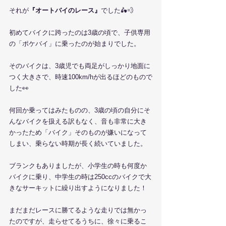
それが
『オートバイのレース』
でした🛵💨
初めてバイクに跨ったのは3歳の頃で、子供専用
の「ポケバイ」に乗ったのが始まりでした。
そのバイクは、3歳児でも両足がしっかり地面に
つく大きさで、時速100km/hが出るほどのもので
した👀
何回か乗ってはみたものの、3歳の頃の自分にそ
んなバイクを扱える訳もなく、音も非常に大き
かったため「バイク」そのものが嫌いになって
しまい、乗らない時期が長く続いていました。
ブランクもありましたが、小学生の時も何度か
バイクに乗り、中学生の時は250ccのバイクで大
きなサーキットに繰り出すようになりました！
まだまだレースに勝てるような走りでは無かっ
たのですが、走らせてるうちに、徐々に乗るこ